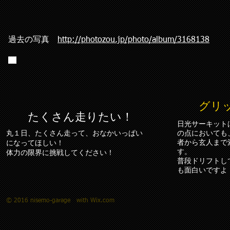
過去の写真
http://photozou.jp/photo/album/3168138
○
○
グリ
たくさん走りたい！
日光サーキット
丸１日、たくさん走って、おなかいっぱい
の点においても
になってほしい！
者から玄人まで
体力の限界に挑戦してください！
す。
​普段ドリフト
も面白いですよ
© 2016 nisemo-garage
with
W
ix.com