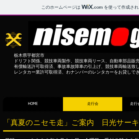
このホームページは
.com
を使って作成され
nisem
o
-ga
r
age
栃木県宇都宮市
ドリフト関係、競技車両製作、競技車両リース、自動車部品販
有償輸送許可取得済、事故車故障車の引上げ、競技車両輸送致
レンタカー業許可取得済、わナンバーのレンタカーをお貸しで
HOME
走行会
走行
「真夏のニセモ走」ご案内 日光サー