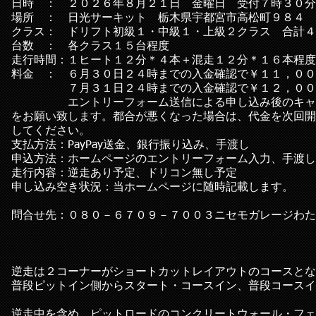
日時 ： ２０２６年８月２１日 金曜日 受付７時３０分
場所 ： 日光サーキット 栃木県宇都宮市高松町９８４ 
クラス： ドリフト初級１・中級１・
上級２クラス 合計４
台数 ： 各クラス１５台程度
走行時間：１ヒート１２分＊４本＋混走１２分＊１６本程度
料金 ： ６月３０日２４時までの入金確認で￥１１，００
７月３１日２４時までの入金確認で￥１２，０００、
エントリーフォーム送信による申し込み後のキャンセ
をお願い致します。都合が悪くなった場合は、代金を次回開
してください。
支払方法：PayPay送金、銀行振り込み、手渡し
申込方法：ホームページのエントリーフォーム入力、手渡し
走行内容：逆走あり予定、ドリコン無し予定
申し込み空き状況：当ホームページに随時記載します。
問合せ先：０８０－６７０９－７００３ニセモガレージわた
逆走は２コーナーがショートカットレイアウトのコースとな
普段ピットイン側からスタート・コースイン、普段コースイ
逆走中を含め、ピットロードのコンクリートウォール・フェ